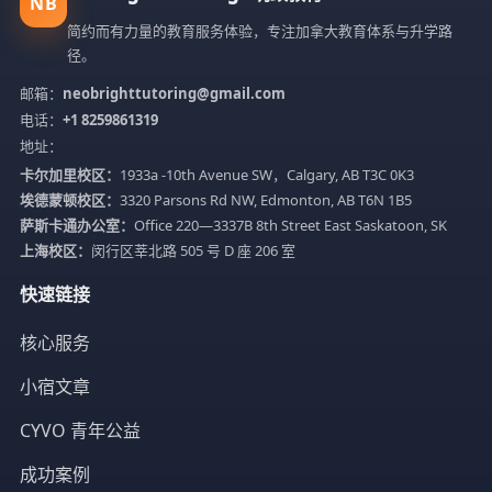
NB
简约而有力量的教育服务体验，专注加拿大教育体系与升学路
径。
邮箱：
neobrighttutoring@gmail.com
电话：
+1 8259861319
地址：
卡尔加里校区：
1933a -10th Avenue SW，Calgary, AB T3C 0K3
埃德蒙顿校区：
3320 Parsons Rd NW, Edmonton, AB T6N 1B5
萨斯卡通办公室：
Office 220—3337B 8th Street East Saskatoon, SK
上海校区：
闵行区莘北路 505 号 D 座 206 室
快速链接
核心服务
小宿文章
CYVO 青年公益
成功案例